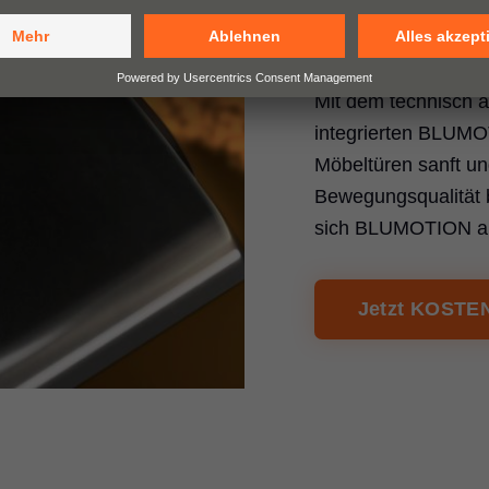
Sanft und 
Mit dem technisch a
integrierten BLUM
Möbeltüren sanft un
Bewegungsqualität b
sich BLUMOTION au
Jetzt KOSTEN