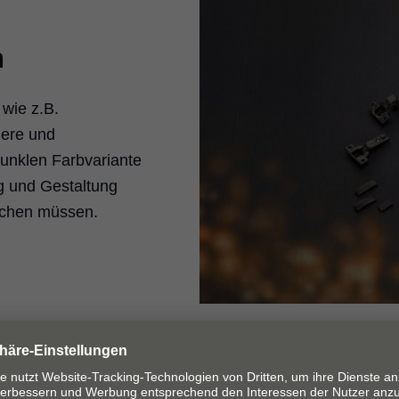
n
wie z.B.
iere und
dunklen Farbvariante
ng und Gestaltung
achen müssen.