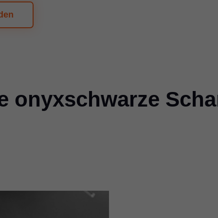
den
e onyxschwarze Schar