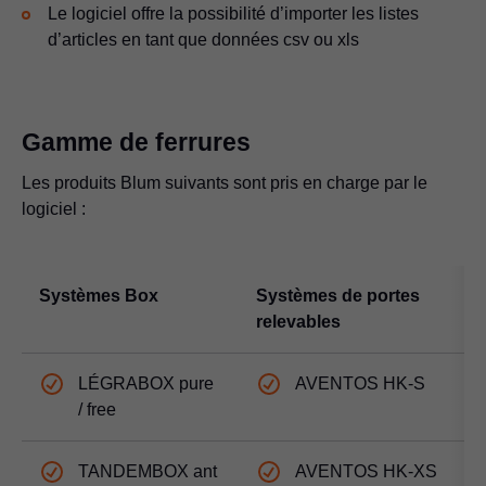
Le logiciel offre la possibilité d’importer les listes
d’articles en tant que données csv ou xls
Gamme de ferrures
Les produits Blum suivants sont pris en charge par le
logiciel :
Systèmes Box
Systèmes de portes
S
relevables
c
LÉGRABOX pure
AVENTOS HK-S
/ free
TANDEMBOX ant
AVENTOS HK-XS