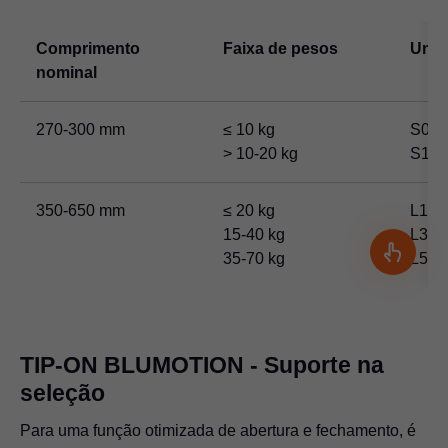
Comprimento
Faixa de pesos
Unid
nominal
270-300 mm
≤ 10 kg
S0
> 10-20 kg
S1
350-650 mm
≤ 20 kg
L1
15-40 kg
L3
35-70 kg
L5
TIP-ON BLUMOTION
- Suporte na
seleção
Para uma função otimizada de abertura e fechamento, é