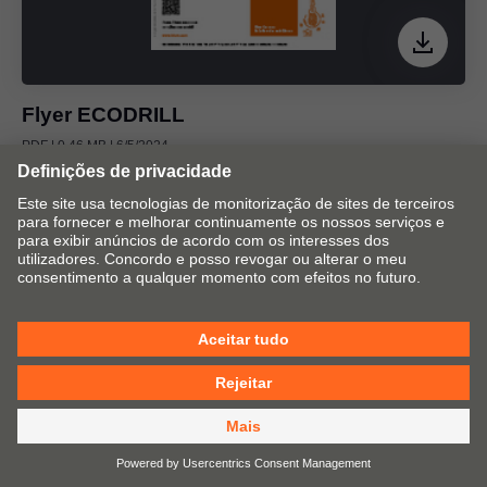
Flyer ECODRILL
PDF | 0.46 MB | 6/5/2024
No flyer há uma visão geral das funções mais
importantes do novo ECODRILL.
Flyer