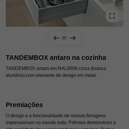
1
5
TANDEMBOX antaro na cozinha
TANDEMBOX antaro em RAL9006 cinza (branco
TANDEMBOX antaro em preto-terra com elemento de
TANDEMBOX antaro em banco-seda para design
TANDEMBOX antaro em preto-terra
alumínio) com elemento de design em metal.
design de madeira adequado à frente do móvel
uniforme
TANDEMBOX antaro em aço inox (Inox) anti-impressão
digital
Premiações
O design e a funcionalidade de nossas ferragens
impressionam no mundo todo: Prêmios demonstram a