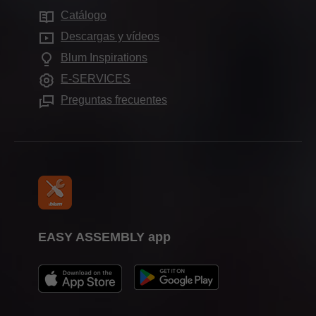
Showroom de Blum
Catálogo
Aplicaciones para armarios
Compliance
Showrooms en todo el mundo
Descargas y vídeos
Ayudas de montaje
Formación
Blum Inspirations
Otros productos
Ferias
E-SERVICES
Prensa
Preguntas frecuentes
EASY ASSEMBLY app