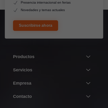
Presencia internacional en ferias
Novedades y temas actuales
Suscribirse ahora
Productos
Novedades
Servicios
Universo de productos de Blum
Resumen
Empresa
Sistemas de compases abatibles
Compra, planificación y construcción
Sistemas de bisagras
Sobre Blum
Contacto
Producción y fabricación
Sistemas box
Datos y hechos
Montaje y ajuste
¿Dónde comprar Blum?