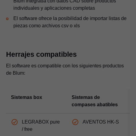
Blum integrada con datos CAD sobre productos
individuales y aplicaciones completas
El software ofrece la posibilidad de importar listas de
piezas como archivos csv o xls
Herrajes compatibles
El software es compatible con los siguientes productos
de Blum:
Sistemas box
Sistemas de
S
compases abatibles
LEGRABOX
pure
AVENTOS HK-S
/ free