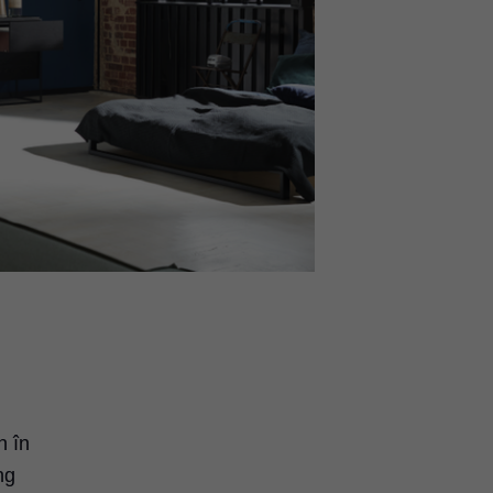
n în
ng