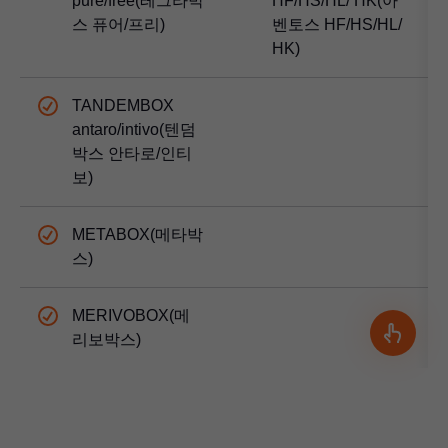
pure/free(레그라박
HF/HS/HL/ HK(아
스 퓨어/프리)
벤토스 HF/HS/HL/
HK)
TANDEMBOX
antaro/intivo(텐덤
박스 안타로/인티
보)
METABOX(메타박
스)
MERIVOBOX(메
리보박스)