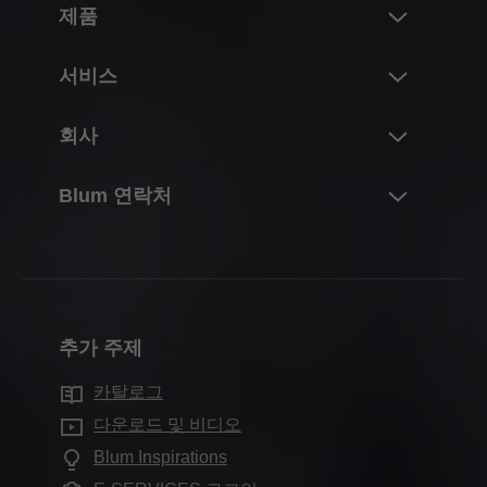
제품
혁신
서비스
Blum의 제품 세계
개요
회사
리프트 시스템
계획, 디자인 및 제품 선택
경첩 시스템
Blum 정보
Blum 연락처
구매 및 주문
박스 시스템
실적 및 수치
포장 및 물류
연락처
러너 시스템
연혁
생산 및 제조
문의서
포켓 시스템
품질 및 혁신
조립 및 조정
영업소
내부 분할 시스템
지속가능성
마케팅
추가 주제
생산 현장소
모션 기술
Compliance
유통업체를 위한 서비스
Blum 쇼룸
카탈로그
캐비닛 적용
무역 박람회 일정
자주 묻는 질문
전시실
다운로드 및 비디오
추가 제품
언론 및 미디어
Blum Inspirations
조립 장치