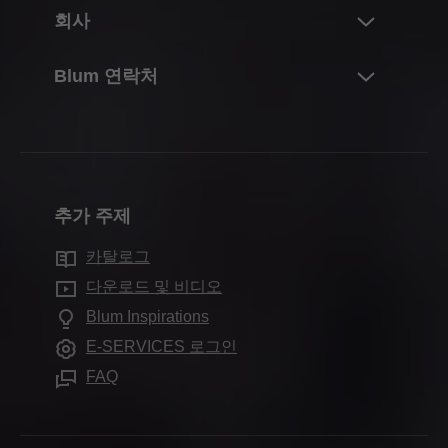
개요
회사
리프트 시스템
계획, 디자인 및 제품 선택
경첩 시스템
Blum 정보
Blum 연락처
구매 및 주문
박스 시스템
실적 및 수치
포장 및 물류
연락처
러너 시스템
연혁
생산 및 제조
문의서
포켓 시스템
품질 및 혁신
조립 및 조정
영업소
내부 분할 시스템
지속가능성
마케팅
추가 주제
생산 현장소
모션 기술
Compliance
유통업체를 위한 서비스
Blum 쇼룸
카탈로그
캐비닛 적용
무역 박람회 일정
자주 묻는 질문
전시실
다운로드 및 비디오
추가 제품
언론 및 미디어
Blum Inspirations
조립 장치
E-SERVICES 로그인
FAQ