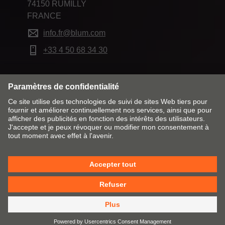
74150 RUMILLY
FRANCE
info.fr@blum.com
+33 4 50 68 34 30
Modifier le marché & la langue
Contact
Mentions obligatoires
Remarques juridiques
Cookie Policy
CGV