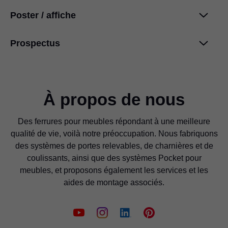
Poster / affiche
Accessoires METABOX - Notice de montage
PDF
|
218 KB
|
07-13-2023
Prospectus
Prix internationaux de design
PDF
|
48 KB
|
03-18-2024
BLUMOTION pour METABOX
BLUMOTION pour METABOX
PDF
|
62 KB
|
07-13-2023
PDF
|
372 KB
|
11-27-2020
À propos de nous
METABOX
Des ferrures pour meubles répondant à une meilleure
Information concernant le nettoyage
PDF
|
291 KB
|
06-15-2023
qualité de vie, voilà notre préoccupation. Nous fabriquons
PDF
|
710 KB
|
06-27-2024
des systèmes de portes relevables, de charnières et de
coulissants, ainsi que des systèmes Pocket pour
meubles, et proposons également les services et les
METABOX
METABOX
aides de montage associés.
PDF
|
267 KB
|
06-15-2023
PDF
|
1 MB
|
11-27-2020