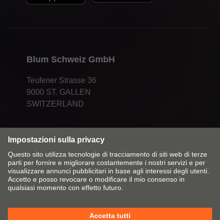
Blum Schweiz GmbH
Teufener Strasse 36
9000 ST. GALLEN
SWITZERLAND
Cambia mercato/lingua
Contatti
Colophon
Dichiarazione sulla protezione dei dati