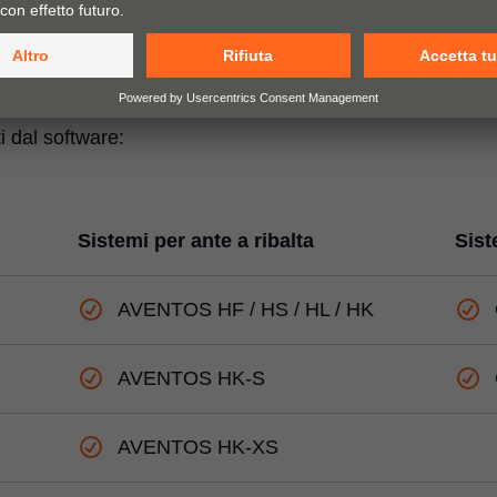
i dal software:
Sistemi per ante a ribalta
Sist
AVENTOS HF / HS / HL / HK
AVENTOS HK-S
AVENTOS HK-XS