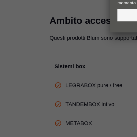
Ambito accessori
Questi prodotti Blum sono supportat
Sistemi box
LEGRABOX pure / free
TANDEMBOX intivo
METABOX