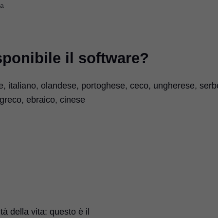
ta
sponibile il software?
e, italiano, olandese, portoghese, ceco, ungherese, serb
 greco, ebraico, cinese
à della vita: questo è il