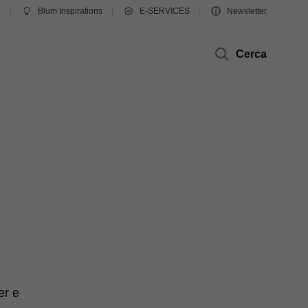
o
Blum Inspirations
E-SERVICES
Newsletter
Cerca
er e