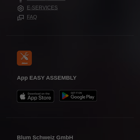
Attrezzi di lavorazione
Calendario fiere
E-SERVICES
Stampa
FAQ
App EASY ASSEMBLY
Blum Schweiz GmbH