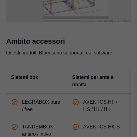
Video
Ambito accessori
Questi prodotti Blum sono supportati dal software:
Sistemi box
Sistemi per ante a
S
ribalta
LEGRABOX pure
AVENTOS HF /
/ free
HS / HL / HK
TANDEMBOX
AVENTOS HK-S
antaro / intivo