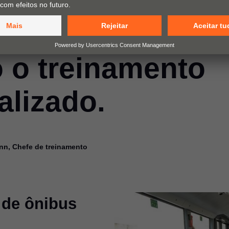
ós, o desenvolv
l é tão importan
 o treinamento
alizado.
nn, Chefe de treinamento
de ônibus