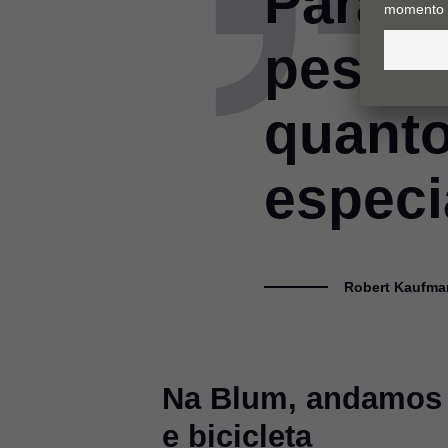
Para n
pessoa
quanto
especi
Robert Kaufma
Na Blum, andamos 
e bicicleta