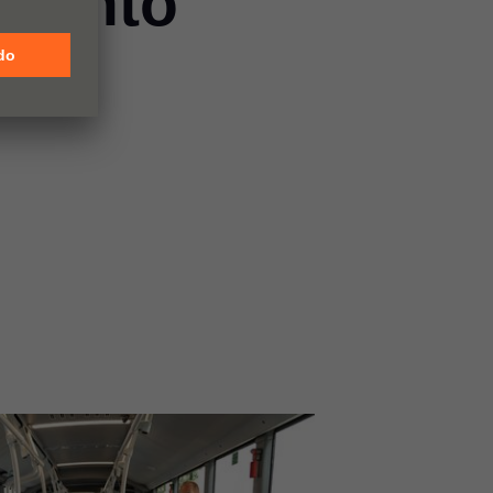
imento
te