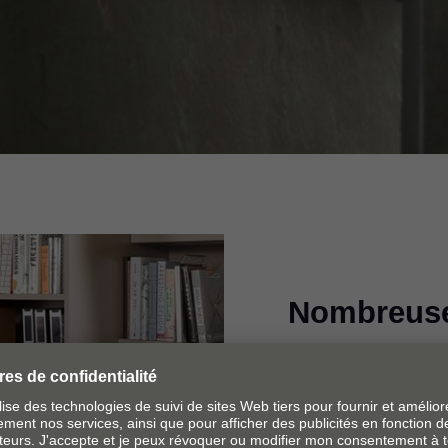
Nombreuse
Que ce soit dans la c
buanderie ou toute 
verrouillage, les ta