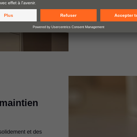
utilisation en toute
mouvement BLUM
TIP-ON, vous agréme
mouvement élevé.
t maintien
solidement et des