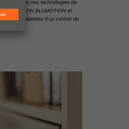
 sécurité. Avec nos technologies de
OTION,
TIP-ON BLUMOTION
et
ntez les tablettes d’un confort de