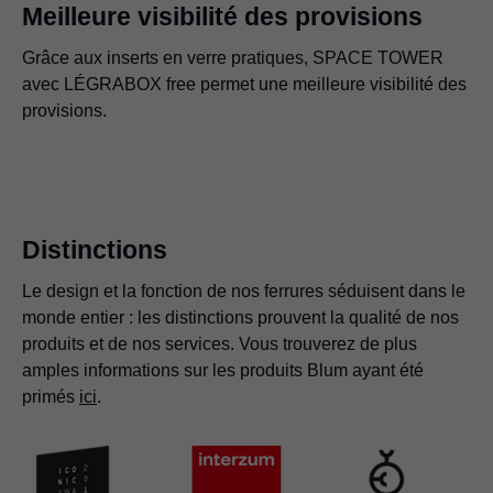
Meilleure visibilité des provisions
Grâce aux inserts en verre pratiques, SPACE TOWER
Même les plus petites versions de l’armoire à provisions
avec LÉGRABOX free permet une meilleure visibilité des
SPACE TOWER permettent de ranger de grandes
Dans SPACE TOWER avec TANDEMBOX antaro,
Son grand espace de rangement et son confort d’accès
Les produits de soins sont joliment présentés et
Avec une bonne accessibilité et de faibles forces de
provisions.
quantités de provisions.
l’ensemble des provisions d’une famille sont rangées de
font de SPACE TOWER la solution idéale pour la
immédiatement à portée de main. Ici dans l’armoire à
résistance, l’armoire à provisions SPACE TOWER
manière centralisée et claire.
chambre à coucher. Ici avec LÉGRABOX free en Gris
provisions avec LÉGRABOX pure en Blanc soie
constitue une aide optimale pour le travail quotidien en
orion
cuisine. Ici avec TANDEMBOX
Distinctions
Le design et la fonction de nos ferrures séduisent dans le
monde entier : les distinctions prouvent la qualité de nos
produits et de nos services. Vous trouverez de plus
amples informations sur les produits Blum ayant été
primés
ici
.