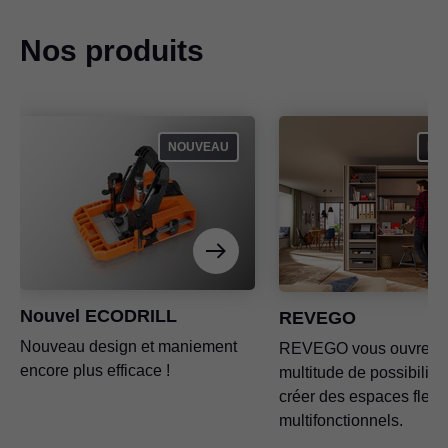
Nos produits
NOUVEAU
NO
Nouvel ECODRILL
REVEGO
Nouveau design et maniement
REVEGO vous ouvre u
encore plus efficace !
multitude de possibilité
créer des espaces flexib
multifonctionnels.