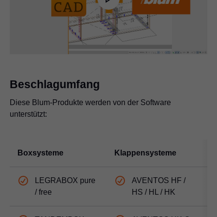
Play
Video
Beschlagumfang
Diese Blum-Produkte werden von der Software
unterstützt:
Boxsysteme
Klappensysteme
S
LEGRABOX pure
AVENTOS HF /
/ free
HS / HL / HK