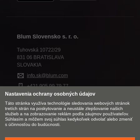
Blum Slovensko s. r. o.
Tuhovská 10722/29
831 06 BRATISLAVA
SLOVAKIA
info.sk@blum.com
+421 905 99 79 77
Zmeniť trh a jazyk
Kontakt
Tiráž
Právní pokyny