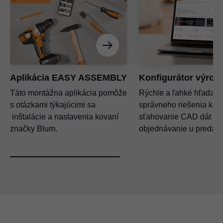
Aplikácia EASY ASSEMBLY
Konfigurátor výrob
Táto montážna aplikácia pomôže
Rýchle a ľahké hľadani
s otázkami týkajúcimi sa
správneho riešenia kova
inštalácie a nastavenia kovaní
sťahovanie CAD dát a
značky Blum.
objednávanie u predajc