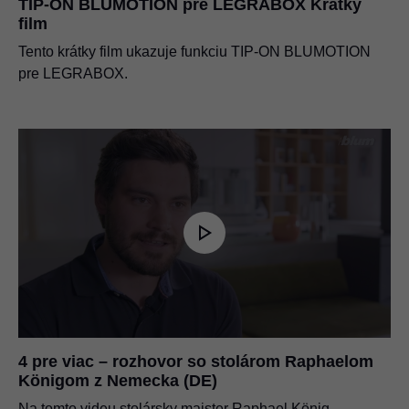
TIP-ON BLUMOTION pre LEGRABOX Krátky
film
Tento krátky film ukazuje funkciu TIP-ON BLUMOTION
pre LEGRABOX.
4 pre viac – rozhovor so stolárom Raphaelom
Königom z Nemecka (DE)
Na tomto videu stolársky majster Raphael König