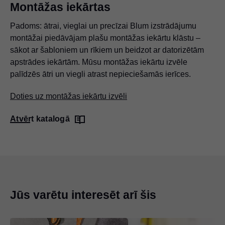
Montāžas iekārtas
Padoms: ātrai, vieglai un precīzai Blum izstrādājumu
montāžai piedāvājam plašu montāžas iekārtu klāstu –
sākot ar šabloniem un rīkiem un beidzot ar datorizētām
apstrādes iekārtām. Mūsu montāžas iekārtu izvēle
palīdzēs ātri un viegli atrast nepieciešamās ierīces.
Doties uz montāžas iekārtu izvēli
Atvērt katalogā
Jūs varētu interesēt arī šis