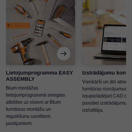
Lietojumprogramma EASY
Izstrādājumu konfi
ASSEMBLY
Vienkārši un ātri atrodie
Blum montāžas
furnitūras risinājumus,
lietojumprogrammā sniegtas
lejupielādējiet CAD dat
atbildes uz visiem ar Blum
pasūtiet izstrādājumus 
furnitūras montāžu un
izplatītāja.
regulēšanu saistītiem
jautājumiem.