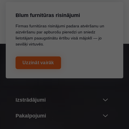
Blum furnitūras risinājumi
Firmas furnitūras risinājumi padara atvēršanu un
aizvēršanu par apburošu pieredzi un sniedz
lietotājam paaugstinātu ērtību visā mājoklī — jo
sevišķi virtuvēs.
Uzzināt vairāk
Izstrādājumi
Inovācijas
Pakalpojumi
Blum izstrādājumu pasaule
Pārskats