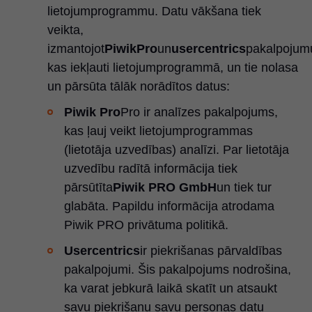
lietojumprogrammu. Datu vākšana tiek
veikta,
izmantojot
PiwikPro
un
usercentrics
pakalpojum
kas iekļauti lietojumprogrammā, un tie nolasa
un pārsūta tālāk norādītos datus:
Piwik Pro
Pro ir analīzes pakalpojums,
kas ļauj veikt lietojumprogrammas
(lietotāja uzvedības) analīzi. Par lietotāja
uzvedību radītā informācija tiek
pārsūtīta
Piwik PRO GmbH
un tiek tur
glabāta. Papildu informācija atrodama
Piwik PRO privātuma politikā.
Usercentrics
ir piekrišanas pārvaldības
pakalpojumi. Šis pakalpojums nodrošina,
ka varat jebkurā laikā skatīt un atsaukt
savu piekrišanu savu personas datu