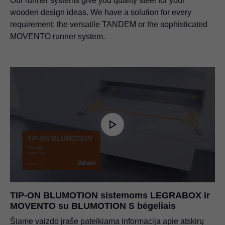
Our runner systems give you quality steel for your
wooden design ideas. We have a solution for every
requirement: the versatile TANDEM or the sophisticated
MOVENTO runner system.
TIP-ON BLUMOTION sistemoms LEGRABOX ir
MOVENTO su BLUMOTION S bėgeliais
Šiame vaizdo įraše pateikiama informacija apie atskirų