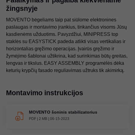
žingsnyje
MOVENTO bėgeliams taip pat siūlome elektronines
paslaugas ir montavimo įrankius, tinkančius visoms Jūsų
kasdienėms užduotims. Pavyzdžiui, MINIPRESS top
staklės su EASYSTICK padeda atlikti visas vertikalias ir
horizontalias gręžimo operacijas. Įvairūs gręžimo ir
žymėjimo šablonai užtikrina, kad surinkimas būtų greitas,
lengvas ir tikslus. EASY ASSEMBLY programėlės dėka
keturių krypčių fasado reguliavimas užtruks tik akimirką.
Montavimo instrukcijos
MOVENTO šoninis stabilizatorius
PDF
|
2 MB
|
06-15-2023