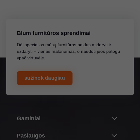
Blum furnitūros sprendimai
Dėl specialios mūsų furnitūros baldus atidaryti ir
uždaryti – vienas malonumas, o naudoti juos patogu
ypač virtuvėje.
sužinok daugiau
Gaminiai
Inovacijos
Paslaugos