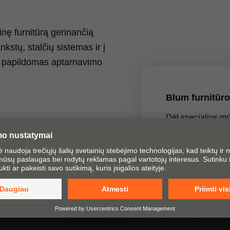
inę furnitūrą gerinančią
tų, stalčių sistemas ir į
me papildomas aptarnavimo
Blum furnitūr
Dėl specialios mū
atidaryti ir uždar
naudoti juos pato
sužinok dau