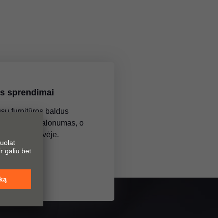
os sprendimai
sų furnitūros baldus
yti – vienas malonumas, o
gu ypač virtuvėje.
giau