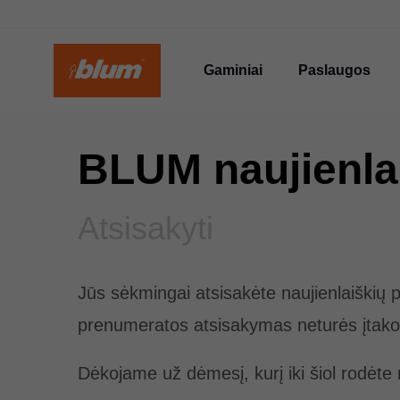
Gaminiai
Paslaugos
BLUM naujienla
Atsisakyti
Jūs sėkmingai atsisakėte naujienlaiškių 
prenumeratos atsisakymas neturės įtakos
Dėkojame už dėmesį, kurį iki šiol rodėte