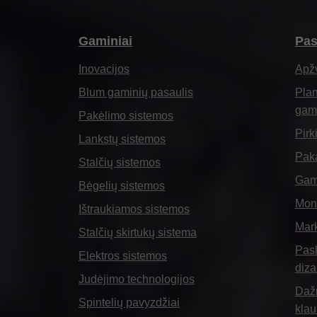
Gaminiai
Pas
Inovacijos
Apž
Blum gaminių pasaulis
Plan
gami
Pakėlimo sistemos
Pirk
Lankstų sistemos
Paka
Stalčių sistemos
Gam
Bėgelių sistemos
Mont
Ištraukiamos sistemos
Mar
Stalčių skirtukų sistema
Pasl
Elektros sistemos
diza
Judėjimo technologijos
Daž
Spintelių pavyzdžiai
klau