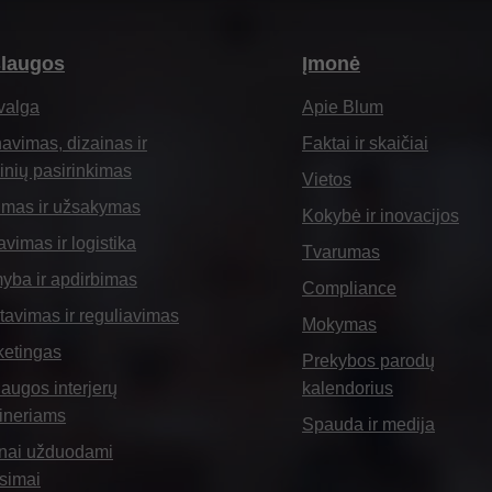
laugos
Įmonė
valga
Apie Blum
avimas, dizainas ir
Faktai ir skaičiai
nių pasirinkimas
Vietos
imas ir užsakymas
Kokybė ir inovacijos
vimas ir logistika
Tvarumas
yba ir apdirbimas
Compliance
avimas ir reguliavimas
Mokymas
ketingas
Prekybos parodų
augos interjerų
kalendorius
ineriams
Spauda ir medija
nai užduodami
simai