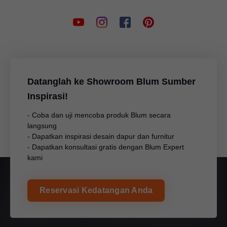
Datanglah ke Showroom Blum Sumber
Inspirasi!
- Coba dan uji mencoba produk Blum secara
langsung
- Dapatkan inspirasi desain dapur dan furnitur
- Dapatkan konsultasi gratis dengan Blum Expert
kami
Reservasi Kedatangan Anda