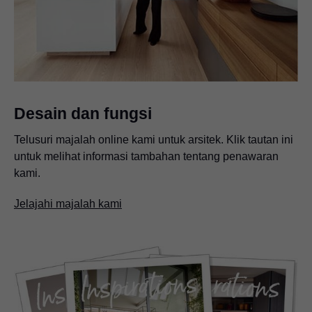
Desain dan fungsi
Telusuri majalah online kami untuk arsitek. Klik tautan ini
untuk melihat informasi tambahan tentang penawaran
kami.
Jelajahi majalah kami