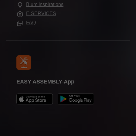
Tanya jawab umum
Blum Inspirations
Perangkat perakitan
Pameran perdagangan
E-SERVICES
Pers & media
FAQ
EASY ASSEMBLY-App