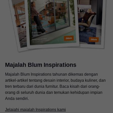
Majalah Blum Inspirations
Majalah Blum Inspirations tahunan dikemas dengan
artikel-artikel tentang desain interior, budaya kuliner, dan
tren terbaru dari dunia furnitur. Baca kisah dari orang-
orang di seluruh dunia dan temukan kehidupan impian
Anda sendiri.
Jelajahi majalah Inspirations kami