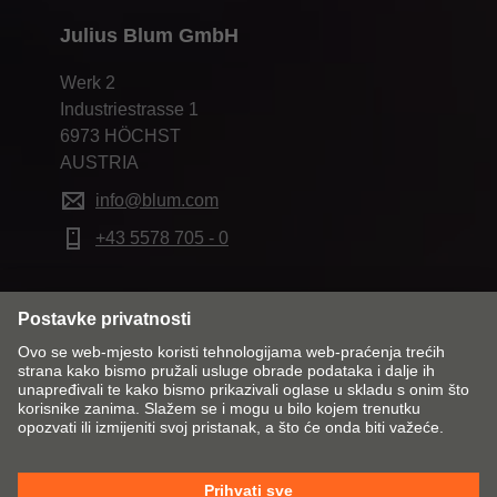
Julius Blum GmbH
Werk 2
Industriestrasse 1
6973 HÖCHST
AUSTRIA
info@blum.com
+43 5578 705 - 0
Promijeni tržište i jezik
Kontakt
Impresum
Zaštita podataka
Pravila o kolačićima