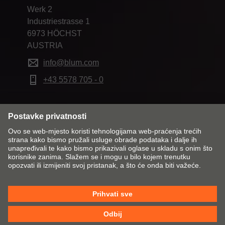
Werk 2
Industriestrasse 1
6973 HÖCHST
AUSTRIA
info@blum.com
+43 5578 705 - 0
Promijeni tržište i jezik
Kontakt
Impresum
Zaštita podataka
Pravila o kolačićima
OUP