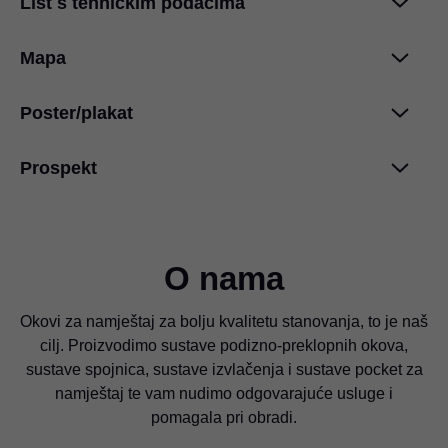
List s tehničkim podacima
Razglednica za SPACE TOWER
PDF
|
76 KB
|
03-13-2024
Mapa
SPACE TOWER – informacije u vezi s
planiranjem
PDF
|
1 MB
|
03-26-2024
Poster/plakat
Informacije o čišćenju
PDF
|
783 KB
|
06-27-2024
Prospekt
Međunarodna priznanja za dizajn
PDF
|
48 KB
|
03-18-2024
Međunarodna priznanja za dizajn
SPACE TOWER
PDF
|
4 MB
|
06-19-2026
PDF
|
2 MB
|
03-13-2024
O nama
SPACE TOWER
PDF
|
144 KB
|
03-13-2024
Okovi za namještaj za bolju kvalitetu stanovanja, to je naš
cilj. Proizvodimo sustave podizno-preklopnih okova,
sustave spojnica, sustave izvlačenja i sustave pocket za
namještaj te vam nudimo odgovarajuće usluge i
pomagala pri obradi.