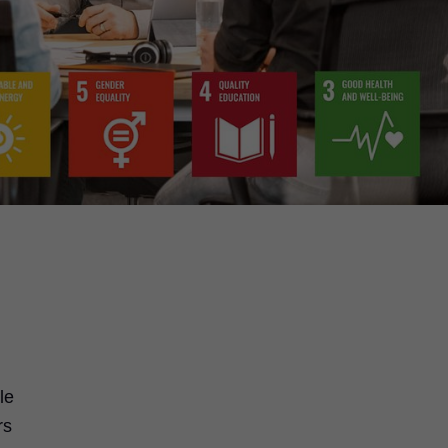
le
rs