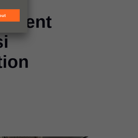
pement
si
tion