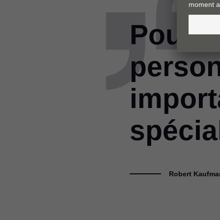
Pour n
person
import
spécia
Robert Kaufman