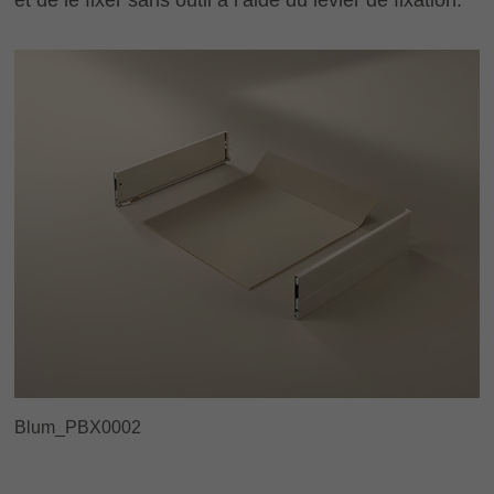
et de le fixer sans outil à l’aide du levier de fixation.
Blum_PBX0002