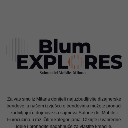
stvaraju upečatljive vizualne osobitosti i čine stambeni
Strukture
Materijali
Elektrifikacija
prostor pravim užitkom za vaša osjetila.
O strukturama
Za vas smo iz Milana donijeli najuzbudljivije dizajnerske
trendove: u našem izvješću o trendovima možete pronaći
zadivljujuće dojmove sa sajmova Salone del Mobile i
Eurocucina u različitim kategorijama. Otkrijte izvanredne
ideje i pronađite nadahnuće za vlastite kreacije.