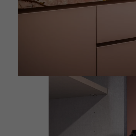
Υλοποιήθηκε με
CLIP top BLUMO
μαύρο
Το είδαμε σε Arrex