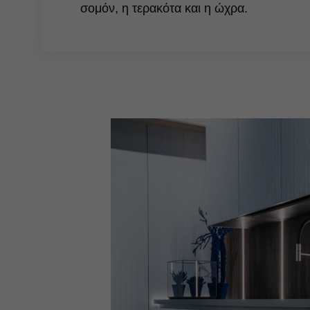
σομόν, η τερακότα και η ώχρα.
Υλοποιήθηκε με
Το είδαμε σε ARAN Cucine