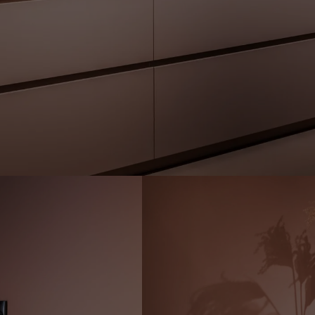
Το είδαμε σε Arrex
TION
σε onyx